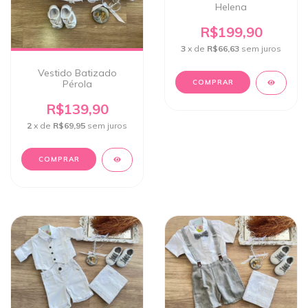
Helena
R$199,90
3
x de
R$66,63
sem juros
Vestido Batizado
Pérola
COMPRAR
R$139,90
2
x de
R$69,95
sem juros
COMPRAR