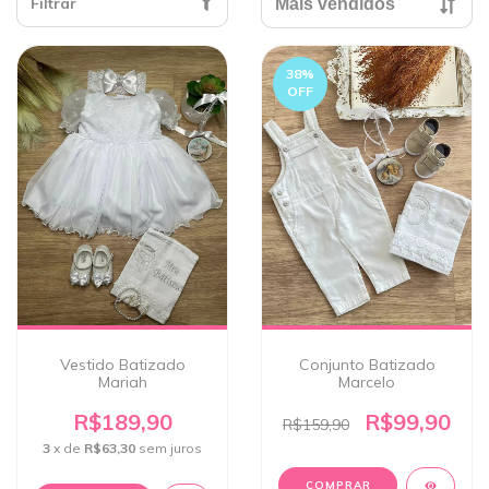
Filtrar
38
%
OFF
Vestido Batizado
Conjunto Batizado
Mariah
Marcelo
R$189,90
R$99,90
R$159,90
3
x de
R$63,30
sem juros
COMPRAR