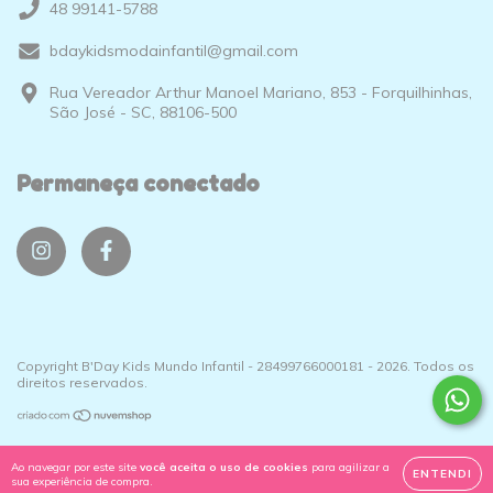
48 99141-5788
bdaykidsmodainfantil@gmail.com
Rua Vereador Arthur Manoel Mariano, 853 - Forquilhinhas,
São José - SC, 88106-500
Permaneça conectado
Copyright B'Day Kids Mundo Infantil - 28499766000181 - 2026. Todos os
direitos reservados.
Ao navegar por este site
você aceita o uso de cookies
para agilizar a
ENTENDI
sua experiência de compra.