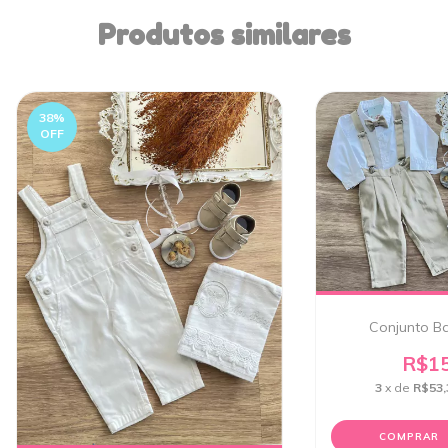
Produtos similares
38
%
OFF
Conjunto Ba
R$15
3
x de
R$53,
COMPRAR