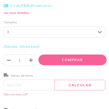
3
x de
R$66,63
sem juros
Ver mais detalhes
Tamanho
Atenção, última peça!
ALTERAR CEP
Entregas para o CEP:
Meios de envio
CALCULAR
Não sei meu CEP