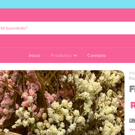
Início
Produtos
Contato
Iní
Fr
F
Ver