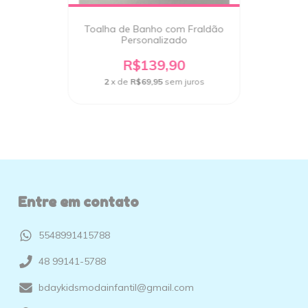
Toalha de Banho com Fraldão
Personalizado
R$139,90
2
x de
R$69,95
sem juros
Entre em contato
5548991415788
48 99141-5788
bdaykidsmodainfantil@gmail.com