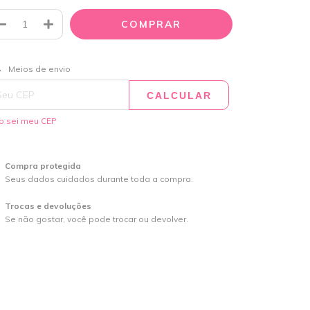
ALTERAR CEP
regas para o CEP:
Meios de envio
CALCULAR
o sei meu CEP
Compra protegida
Seus dados cuidados durante toda a compra.
Trocas e devoluções
Se não gostar, você pode trocar ou devolver.