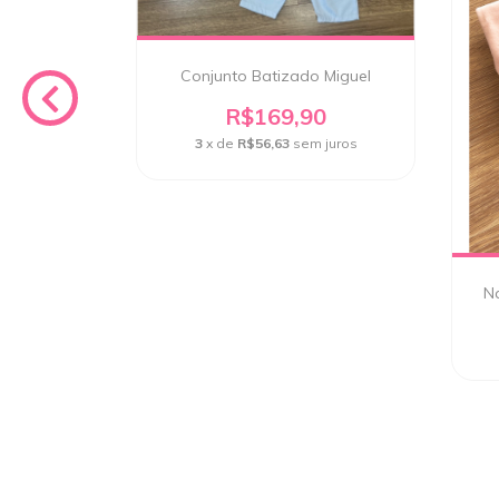
o Flor
0
Conjunto Batizado Miguel
 juros
R$169,90
3
x de
R$56,63
sem juros
Na