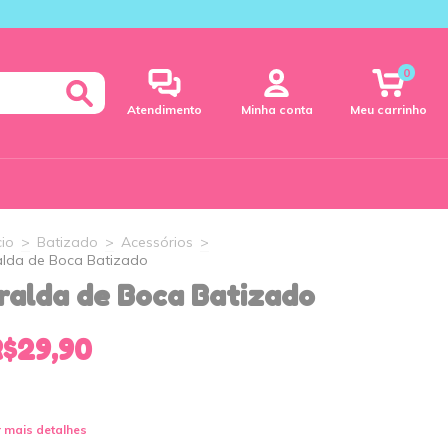
0
Atendimento
Minha conta
Meu carrinho
cio
>
Batizado
>
Acessórios
>
alda de Boca Batizado
ralda de Boca Batizado
R$29,90
 mais detalhes