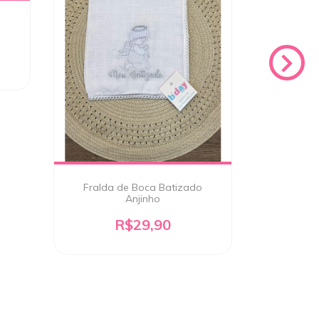
Vesti
3
x d
Fralda de Boca Batizado
Anjinho
R$29,90